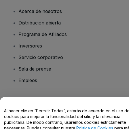
Acerca de nosotros
Distribución abierta
Programa de Afiliados
Inversores
Servicio corporativo
Sala de prensa
Empleos
¿Tienes alguna pregunta?
Al hacer clic en “Permitir Todas”, estarás de acuerdo en el uso d
Centro de Ayuda / Contacto
cookies para mejorar la funcionalidad del sitio y la relevancia
publicitaria. De modo contrario, usaremos cookies estrictamente
necesarias. Puedes consultar nuestra
Política de Cookies
para m