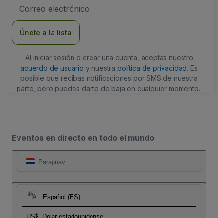
Dirección
de
correo
electrónico
Únete a la lista
Al iniciar sesión o crear una cuenta, aceptas nuestro
acuerdo de usuario
y nuestra
política de privacidad
. Es
posible que recibas notificaciones por SMS de nuestra
parte, pero puedes darte de baja en cualquier momento.
Eventos en directo en todo el mundo
Paraguay
Español (ES)
US$
Dolar estadounidense