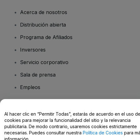
Acerca de nosotros
Distribución abierta
Programa de Afiliados
Inversores
Servicio corporativo
Sala de prensa
Empleos
¿Tienes alguna pregunta?
Al hacer clic en “Permitir Todas”, estarás de acuerdo en el uso d
cookies para mejorar la funcionalidad del sitio y la relevancia
Centro de Ayuda / Contacto
publicitaria. De modo contrario, usaremos cookies estrictamente
necesarias. Puedes consultar nuestra
Política de Cookies
para m
información.