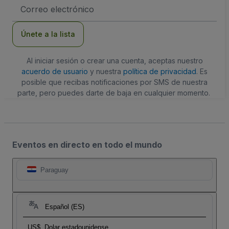
Dirección
de
correo
electrónico
Únete a la lista
Al iniciar sesión o crear una cuenta, aceptas nuestro
acuerdo de usuario
y nuestra
política de privacidad
. Es
posible que recibas notificaciones por SMS de nuestra
parte, pero puedes darte de baja en cualquier momento.
Eventos en directo en todo el mundo
Paraguay
Español (ES)
US$
Dolar estadounidense