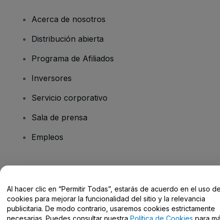
Acerca de nosotros
Distribución abierta
Programa de Afiliados
Inversores
Servicio corporativo
Sala de prensa
Empleos
¿Tienes alguna pregunta?
Al hacer clic en “Permitir Todas”, estarás de acuerdo en el uso d
Centro de Ayuda / Contacto
cookies para mejorar la funcionalidad del sitio y la relevancia
publicitaria. De modo contrario, usaremos cookies estrictamente
necesarias. Puedes consultar nuestra
Política de Cookies
para m