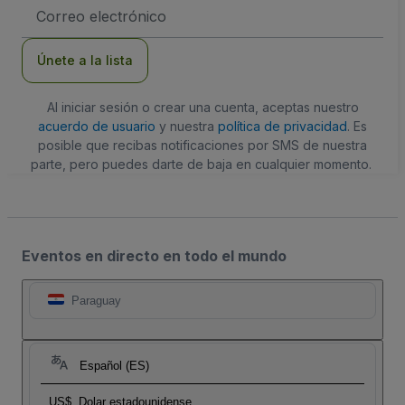
Dirección
de
correo
electrónico
Únete a la lista
Al iniciar sesión o crear una cuenta, aceptas nuestro
acuerdo de usuario
y nuestra
política de privacidad
. Es
posible que recibas notificaciones por SMS de nuestra
parte, pero puedes darte de baja en cualquier momento.
Eventos en directo en todo el mundo
Paraguay
Español (ES)
US$
Dolar estadounidense