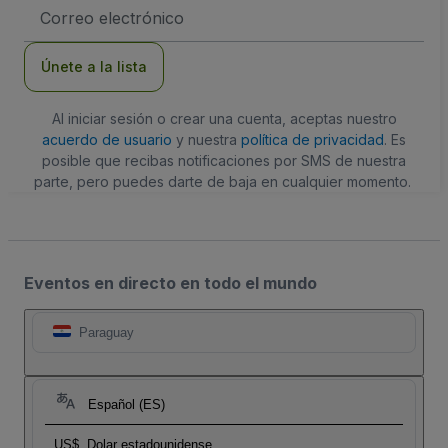
Dirección
de
correo
electrónico
Únete a la lista
Al iniciar sesión o crear una cuenta, aceptas nuestro
acuerdo de usuario
y nuestra
política de privacidad
. Es
posible que recibas notificaciones por SMS de nuestra
parte, pero puedes darte de baja en cualquier momento.
Eventos en directo en todo el mundo
Paraguay
Español (ES)
US$
Dolar estadounidense