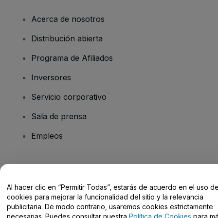
Acerca de nosotros
Distribución abierta
Programa de Afiliados
Inversores
Servicio corporativo
Sala de prensa
Empleos
¿Tienes alguna pregunta?
Al hacer clic en “Permitir Todas”, estarás de acuerdo en el uso d
Centro de Ayuda / Contacto
cookies para mejorar la funcionalidad del sitio y la relevancia
publicitaria. De modo contrario, usaremos cookies estrictamente
necesarias. Puedes consultar nuestra
Política de Cookies
para m