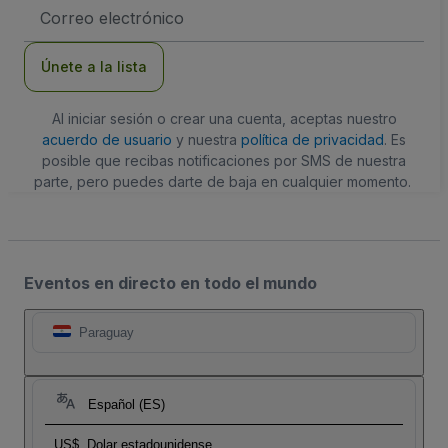
Dirección
de
correo
electrónico
Únete a la lista
Al iniciar sesión o crear una cuenta, aceptas nuestro
acuerdo de usuario
y nuestra
política de privacidad
. Es
posible que recibas notificaciones por SMS de nuestra
parte, pero puedes darte de baja en cualquier momento.
Eventos en directo en todo el mundo
Paraguay
Español (ES)
US$
Dolar estadounidense