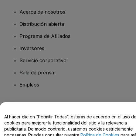
Acerca de nosotros
Distribución abierta
Programa de Afiliados
Inversores
Servicio corporativo
Sala de prensa
Empleos
¿Tienes alguna pregunta?
Al hacer clic en “Permitir Todas”, estarás de acuerdo en el uso d
Centro de Ayuda / Contacto
cookies para mejorar la funcionalidad del sitio y la relevancia
publicitaria. De modo contrario, usaremos cookies estrictamente
necesarias. Puedes consultar nuestra
Política de Cookies
para m