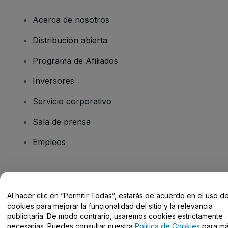
Acerca de nosotros
Distribución abierta
Programa de Afiliados
Inversores
Servicio corporativo
Sala de prensa
Empleos
¿Tienes alguna pregunta?
Al hacer clic en “Permitir Todas”, estarás de acuerdo en el uso d
Centro de Ayuda / Contacto
cookies para mejorar la funcionalidad del sitio y la relevancia
publicitaria. De modo contrario, usaremos cookies estrictamente
necesarias. Puedes consultar nuestra
Política de Cookies
para m