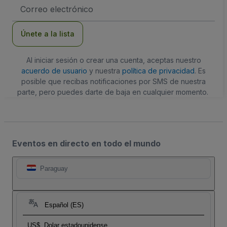
Dirección
de
correo
electrónico
Únete a la lista
Al iniciar sesión o crear una cuenta, aceptas nuestro
acuerdo de usuario
y nuestra
política de privacidad
. Es
posible que recibas notificaciones por SMS de nuestra
parte, pero puedes darte de baja en cualquier momento.
Eventos en directo en todo el mundo
Paraguay
Español (ES)
US$
Dolar estadounidense