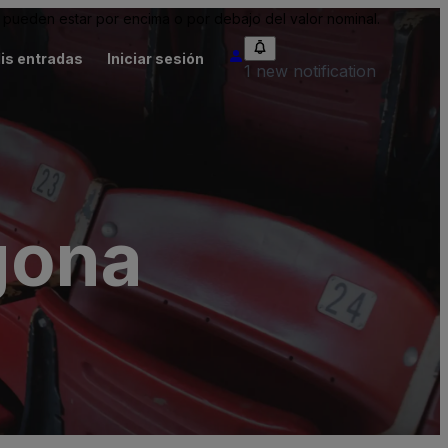
pueden estar por encima o por debajo del valor nominal.
is entradas
Iniciar sesión
1 new notification
gona