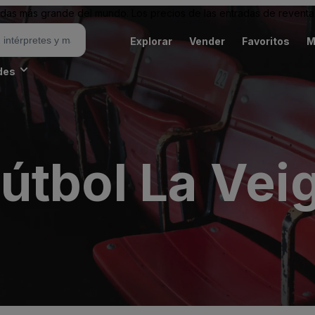
as más grande del mundo. Los precios de las entradas de reventa 
Explorar
Vender
Favoritos
M
des
útbol La Vei