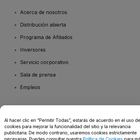
Acerca de nosotros
Distribución abierta
Programa de Afiliados
Inversores
Servicio corporativo
Sala de prensa
Empleos
¿Tienes alguna pregunta?
Al hacer clic en “Permitir Todas”, estarás de acuerdo en el uso d
Centro de Ayuda / Contacto
cookies para mejorar la funcionalidad del sitio y la relevancia
publicitaria. De modo contrario, usaremos cookies estrictamente
necesarias. Puedes consultar nuestra
Política de Cookies
para m