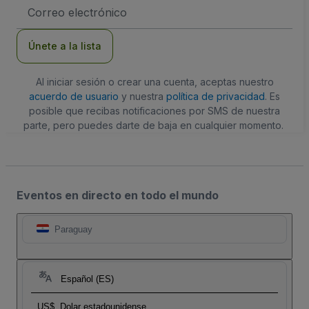
Dirección
de
correo
electrónico
Únete a la lista
Al iniciar sesión o crear una cuenta, aceptas nuestro
acuerdo de usuario
y nuestra
política de privacidad
. Es
posible que recibas notificaciones por SMS de nuestra
parte, pero puedes darte de baja en cualquier momento.
Eventos en directo en todo el mundo
Paraguay
Español (ES)
US$
Dolar estadounidense