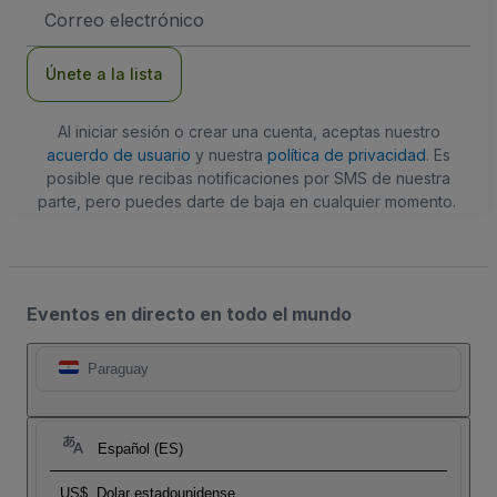
Dirección
de
correo
electrónico
Únete a la lista
Al iniciar sesión o crear una cuenta, aceptas nuestro
acuerdo de usuario
y nuestra
política de privacidad
. Es
posible que recibas notificaciones por SMS de nuestra
parte, pero puedes darte de baja en cualquier momento.
Eventos en directo en todo el mundo
Paraguay
Español (ES)
US$
Dolar estadounidense