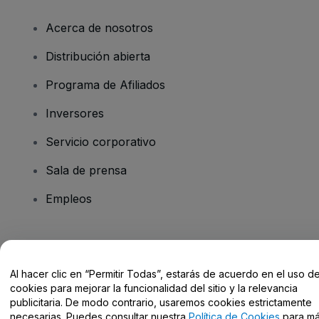
Acerca de nosotros
Distribución abierta
Programa de Afiliados
Inversores
Servicio corporativo
Sala de prensa
Empleos
¿Tienes alguna pregunta?
Al hacer clic en “Permitir Todas”, estarás de acuerdo en el uso d
Centro de Ayuda / Contacto
cookies para mejorar la funcionalidad del sitio y la relevancia
publicitaria. De modo contrario, usaremos cookies estrictamente
necesarias. Puedes consultar nuestra
Política de Cookies
para m