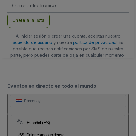
Dirección
de
correo
electrónico
Únete a la lista
Al iniciar sesión o crear una cuenta, aceptas nuestro
acuerdo de usuario
y nuestra
política de privacidad
. Es
posible que recibas notificaciones por SMS de nuestra
parte, pero puedes darte de baja en cualquier momento.
Eventos en directo en todo el mundo
Paraguay
Español (ES)
US$
Dolar estadounidense