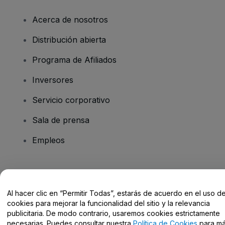
Acerca de nosotros
Distribución abierta
Programa de Afiliados
Inversores
Servicio corporativo
Sala de prensa
Empleos
¿Tienes alguna pregunta?
Al hacer clic en “Permitir Todas”, estarás de acuerdo en el uso d
Centro de Ayuda / Contacto
cookies para mejorar la funcionalidad del sitio y la relevancia
publicitaria. De modo contrario, usaremos cookies estrictamente
necesarias. Puedes consultar nuestra
Política de Cookies
para m