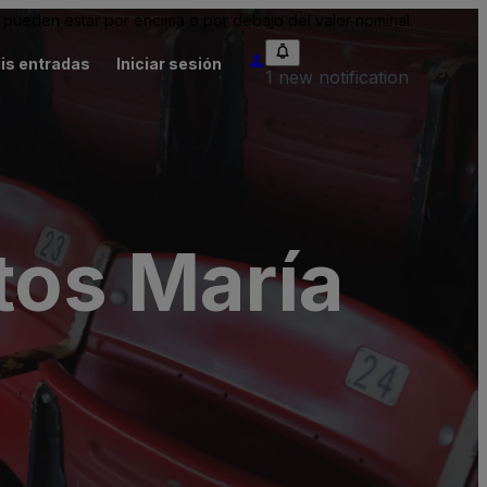
pueden estar por encima o por debajo del valor nominal.
is entradas
Iniciar sesión
1 new notification
tos María