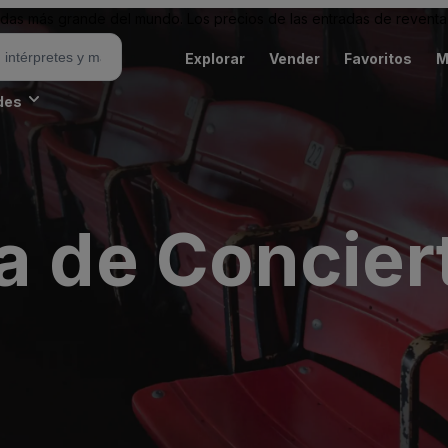
as más grande del mundo. Los precios de las entradas de reventa 
Explorar
Vender
Favoritos
M
des
a de Concier