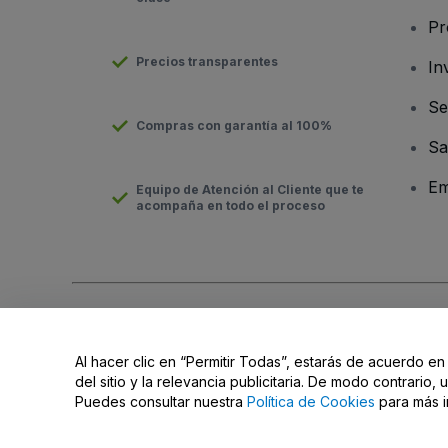
Pr
Precios transparentes
In
Se
Compras con garantía al 100%
Sa
Em
Equipo de Atención al Cliente que te
acompaña en todo el proceso
Derechos reservados © viagogo GmbH 2026
Datos de la Emp
El uso de este sitio web constituye la aceptación de los
Términ
Al hacer clic en “Permitir Todas”, estarás de acuerdo en
No compartir mi información personal ni tus opciones de priva
del sitio y la relevancia publicitaria. De modo contrario
Puedes consultar nuestra
Política de Cookies
para más i