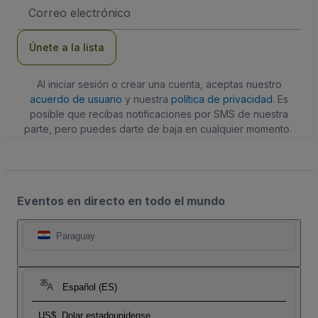
Dirección
de
correo
electrónico
Únete a la lista
Al iniciar sesión o crear una cuenta, aceptas nuestro
acuerdo de usuario
y nuestra
política de privacidad
. Es
posible que recibas notificaciones por SMS de nuestra
parte, pero puedes darte de baja en cualquier momento.
Eventos en directo en todo el mundo
Paraguay
Español (ES)
US$
Dolar estadounidense