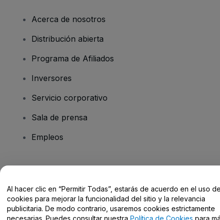
Acerca de nosotros
Distribución abierta
Programa de Afiliados
Inversores
Servicio corporativo
Sala de prensa
Empleos
¿Tienes alguna pregunta?
Al hacer clic en “Permitir Todas”, estarás de acuerdo en el uso d
Centro de Ayuda / Contacto
cookies para mejorar la funcionalidad del sitio y la relevancia
publicitaria. De modo contrario, usaremos cookies estrictamente
necesarias. Puedes consultar nuestra
Política de Cookies
para m