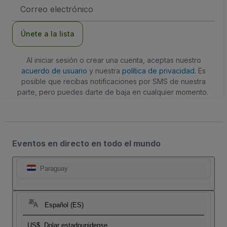
Dirección
de
correo
electrónico
Únete a la lista
Al iniciar sesión o crear una cuenta, aceptas nuestro
acuerdo de usuario
y nuestra
política de privacidad
. Es
posible que recibas notificaciones por SMS de nuestra
parte, pero puedes darte de baja en cualquier momento.
Eventos en directo en todo el mundo
Paraguay
Español (ES)
US$
Dolar estadounidense