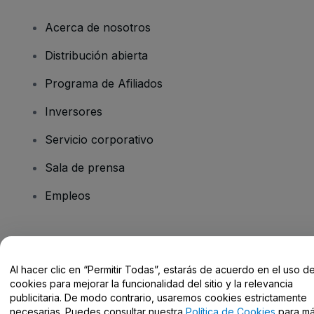
Acerca de nosotros
Distribución abierta
Programa de Afiliados
Inversores
Servicio corporativo
Sala de prensa
Empleos
¿Tienes alguna pregunta?
Al hacer clic en “Permitir Todas”, estarás de acuerdo en el uso d
Centro de Ayuda / Contacto
cookies para mejorar la funcionalidad del sitio y la relevancia
publicitaria. De modo contrario, usaremos cookies estrictamente
necesarias. Puedes consultar nuestra
Política de Cookies
para m