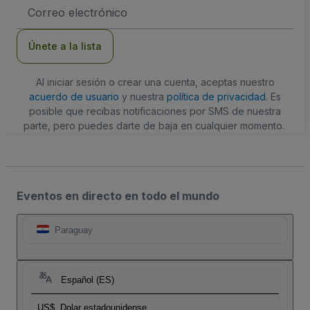
Dirección
de
correo
electrónico
Únete a la lista
Al iniciar sesión o crear una cuenta, aceptas nuestro
acuerdo de usuario
y nuestra
política de privacidad
. Es
posible que recibas notificaciones por SMS de nuestra
parte, pero puedes darte de baja en cualquier momento.
Eventos en directo en todo el mundo
Paraguay
Español (ES)
US$
Dolar estadounidense