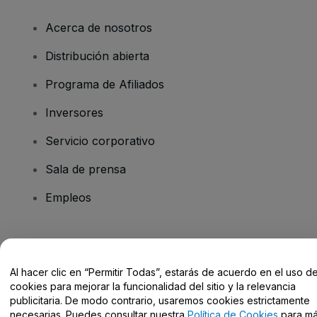
Acerca de nosotros
Distribución abierta
Programa de Afiliados
Inversores
Servicio corporativo
Sala de prensa
Empleos
¿Tienes alguna pregunta?
Al hacer clic en “Permitir Todas”, estarás de acuerdo en el uso d
Centro de Ayuda / Contacto
cookies para mejorar la funcionalidad del sitio y la relevancia
publicitaria. De modo contrario, usaremos cookies estrictamente
necesarias. Puedes consultar nuestra
Política de Cookies
para m