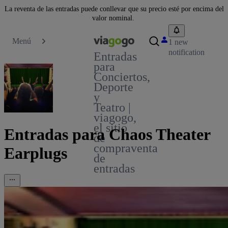
La reventa de las entradas puede conllevar que su precio esté por encima del
valor nominal.
Menú
1 new
notification
Entradas
para
Conciertos,
Deporte
y
Teatro |
viagogo,
el sitio
Entradas para Chaos Theater
de
compraventa
Earplugs
de
entradas