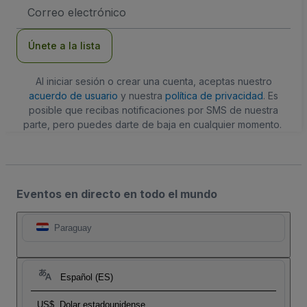
Dirección
de
correo
electrónico
Únete a la lista
Al iniciar sesión o crear una cuenta, aceptas nuestro
acuerdo de usuario
y nuestra
política de privacidad
. Es
posible que recibas notificaciones por SMS de nuestra
parte, pero puedes darte de baja en cualquier momento.
Eventos en directo en todo el mundo
Paraguay
Español (ES)
US$
Dolar estadounidense