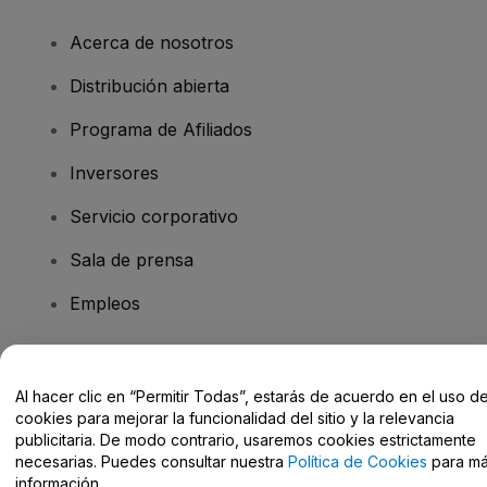
Acerca de nosotros
Distribución abierta
Programa de Afiliados
Inversores
Servicio corporativo
Sala de prensa
Empleos
¿Tienes alguna pregunta?
Al hacer clic en “Permitir Todas”, estarás de acuerdo en el uso d
cookies para mejorar la funcionalidad del sitio y la relevancia
Centro de Ayuda / Contacto
publicitaria. De modo contrario, usaremos cookies estrictamente
necesarias. Puedes consultar nuestra
Política de Cookies
para m
información.