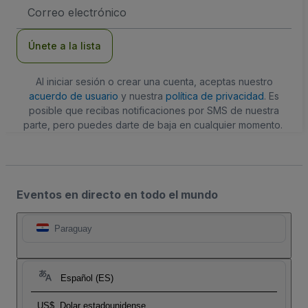
Dirección
de
correo
electrónico
Únete a la lista
Al iniciar sesión o crear una cuenta, aceptas nuestro
acuerdo de usuario
y nuestra
política de privacidad
. Es
posible que recibas notificaciones por SMS de nuestra
parte, pero puedes darte de baja en cualquier momento.
Eventos en directo en todo el mundo
Paraguay
Español (ES)
US$
Dolar estadounidense