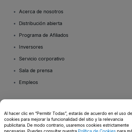
Acerca de nosotros
Distribución abierta
Programa de Afiliados
Inversores
Servicio corporativo
Sala de prensa
Empleos
¿Tienes alguna pregunta?
Al hacer clic en “Permitir Todas”, estarás de acuerdo en el uso d
Centro de Ayuda / Contacto
cookies para mejorar la funcionalidad del sitio y la relevancia
publicitaria. De modo contrario, usaremos cookies estrictamente
necesarias. Puedes consultar nuestra
Política de Cookies
para m