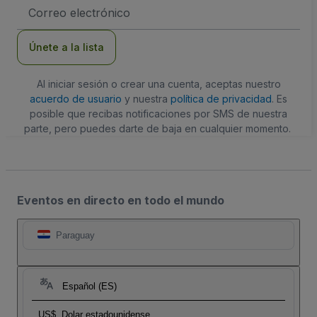
Dirección
de
correo
electrónico
Únete a la lista
Al iniciar sesión o crear una cuenta, aceptas nuestro
acuerdo de usuario
y nuestra
política de privacidad
. Es
posible que recibas notificaciones por SMS de nuestra
parte, pero puedes darte de baja en cualquier momento.
Eventos en directo en todo el mundo
Paraguay
Español (ES)
US$
Dolar estadounidense