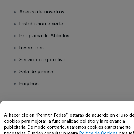
Acerca de nosotros
Distribución abierta
Programa de Afiliados
Inversores
Servicio corporativo
Sala de prensa
Empleos
¿Tienes alguna pregunta?
Al hacer clic en “Permitir Todas”, estarás de acuerdo en el uso d
Centro de Ayuda / Contacto
cookies para mejorar la funcionalidad del sitio y la relevancia
publicitaria. De modo contrario, usaremos cookies estrictamente
necesarias. Puedes consultar nuestra
Política de Cookies
para m