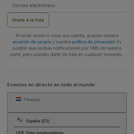
Dirección
de
correo
electrónico
Únete a la lista
Al iniciar sesión o crear una cuenta, aceptas nuestro
acuerdo de usuario
y nuestra
política de privacidad
. Es
posible que recibas notificaciones por SMS de nuestra
parte, pero puedes darte de baja en cualquier momento.
Eventos en directo en todo el mundo
Paraguay
Español (ES)
US$
Dolar estadounidense