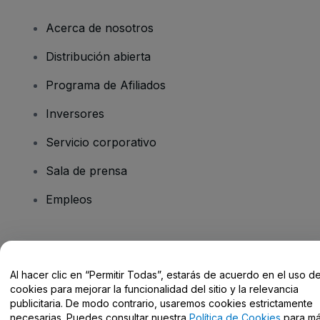
Acerca de nosotros
Distribución abierta
Programa de Afiliados
Inversores
Servicio corporativo
Sala de prensa
Empleos
¿Tienes alguna pregunta?
Al hacer clic en “Permitir Todas”, estarás de acuerdo en el uso d
Centro de Ayuda / Contacto
cookies para mejorar la funcionalidad del sitio y la relevancia
publicitaria. De modo contrario, usaremos cookies estrictamente
necesarias. Puedes consultar nuestra
Política de Cookies
para m