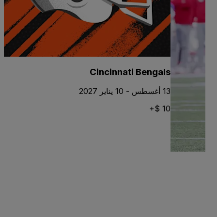
Cincinnati Bengals
13 أغسطس - 10 يناير 2027
10 $+
س
11 أغسطس - 
 $+