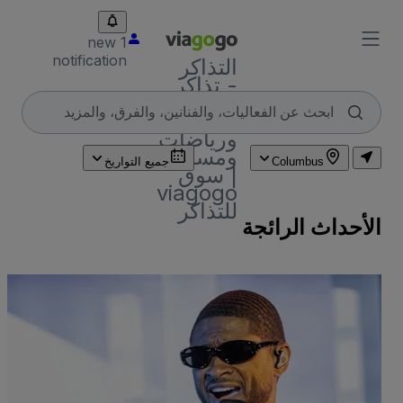
1 new
notification
التذاكر
- تذاكر
حفلات
موسيقية
ورياضات
ومسارح
Columbus
جميع التواريخ
| سوق
viagogo
للتذاكر
الأحداث الرائجة