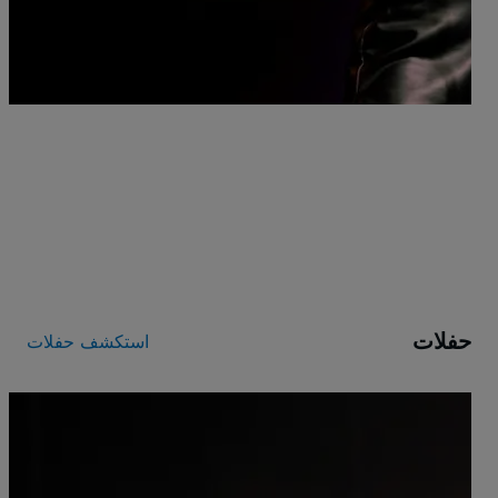
s
الثلا
ng
 $+
حفلات
استكشف حفلات