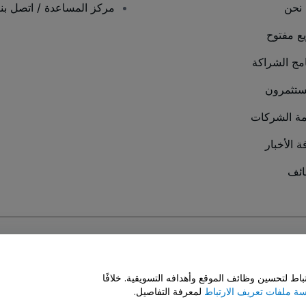
نحن
مركز المساعدة / اتصل بنا
يع مفتوح
امج الشراكة
ستثمرون
ة الشركات
ة الأخبار
ئف
سة ملفات تعريف الارتباط
و
سياسة خصوصية الجوال
ط لتحسين وظائف الموقع وأهدافه التسويقية. خلافًا
ة ملفات تعريف الارتباط
لمعرفة التفاصيل.