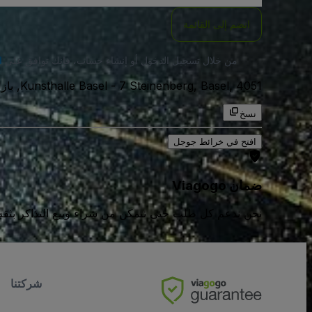
انضم إلى القائمة
من خلال تسجيل الدخول أو إنشاء حساب، فإنك توافق على
ا
7 Steinenberg, Basel, 4051, بازل, سويسرا
-
Kunsthalle Basel
نسخ
افتح في خرائط جوجل
ضمان Viagogo
نحن ندعم كل طلب حتى تتمكن من شراء وبيع التذاكر بثقة كامل
شركتنا