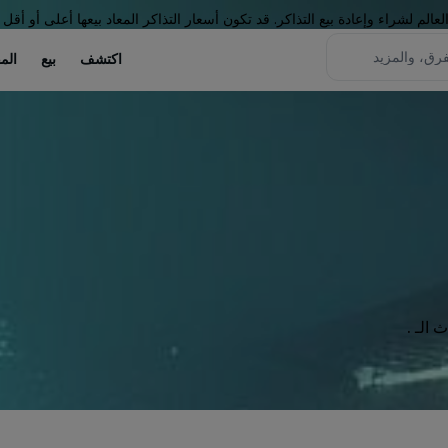
لم لشراء وإعادة بيع التذاكر. قد تكون أسعار التذاكر المعاد بيعها أعلى أو أقل 
اكتشف
بيع
الم
الـ .