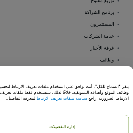
توزيع مفتوح
برنامج الشراكة
المستثمرون
خدمة الشركات
غرفة الأخبار
وظائف
هل لديك أسئلة؟
بنقر "السماح للكل"، أنت توافق على استخدام ملفات تعريف الارتباط لتحسي
وظائف الموقع وأهدافه التسويقية. خلافًا لذلك، سنستخدم فقط ملفات تعريف
مركز المساعدة / اتصل بنا
الارتباط الضرورية. راجع
سياسة ملفات تعريف الارتباط
لمعرفة التفاصيل.
إدارة التفضيلات
حقوق النشر © شركة فياجوجو المحدودة 2026
تفاصيل الشركة