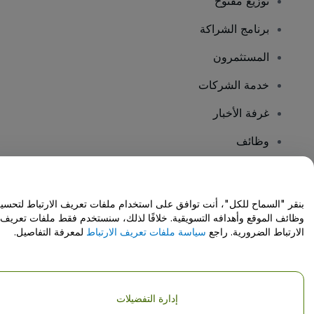
توزيع مفتوح
برنامج الشراكة
المستثمرون
خدمة الشركات
غرفة الأخبار
وظائف
هل لديك أسئلة؟
بنقر "السماح للكل"، أنت توافق على استخدام ملفات تعريف الارتباط لتحسي
وظائف الموقع وأهدافه التسويقية. خلافًا لذلك، سنستخدم فقط ملفات تعريف
مركز المساعدة / اتصل بنا
الارتباط الضرورية. راجع
سياسة ملفات تعريف الارتباط
لمعرفة التفاصيل.
إدارة التفضيلات
حقوق النشر © شركة فياجوجو المحدودة 2026
تفاصيل الشركة