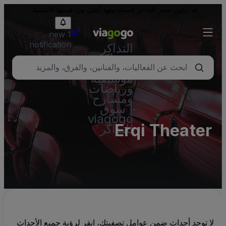
قد يكون سعر التذاكر المعاد بيعها أعلى من قيمتها الاسمية.
1 new
notification
التذاكر
- تذاكر
حفلات
موسيقية
ورياضات
ومسارح
| سوق
viagogo
Erqi Theater
للتذاكر
لا توجد أحداث ضمن عوامل تصفيتك، انقر لرؤية جميع الأحداث