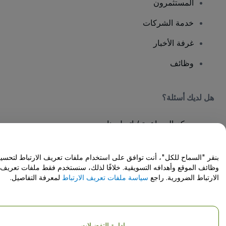
المستثمرون
خدمة الشركات
غرفة الأخبار
وظائف
هل لديك أسئلة؟
مركز المساعدة / اتصل بنا
بنقر "السماح للكل"، أنت توافق على استخدام ملفات تعريف الارتباط لتحسين
وظائف الموقع وأهدافه التسويقية. خلافًا لذلك، سنستخدم فقط ملفات تعريف
الارتباط الضرورية. راجع
سياسة ملفات تعريف الارتباط
لمعرفة التفاصيل.
حقوق النشر © شركة فياجوجو المحدودة 2026
تفاصيل الشركة
يشكل استخدامك لهذا الموقع قبولًا
للشروط والأحكام
و
سياسة الخصوصية
و
سياسة
ملفات تعريف الارتباط
و
سياسة خصوصية الجوال
Do Not Share My Personal Information/Your Privacy Choices
إدارة التفضيلات