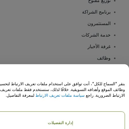
توزيع مفتوح
برنامج الشراكة
المستثمرون
خدمة الشركات
غرفة الأخبار
وظائف
هل لديك أسئلة؟
بنقر "السماح للكل"، أنت توافق على استخدام ملفات تعريف الارتباط لتحسي
وظائف الموقع وأهدافه التسويقية. خلافًا لذلك، سنستخدم فقط ملفات تعريف
مركز المساعدة / اتصل بنا
الارتباط الضرورية. راجع
سياسة ملفات تعريف الارتباط
لمعرفة التفاصيل.
إدارة التفضيلات
حقوق النشر © شركة فياجوجو المحدودة 2026
تفاصيل الشركة