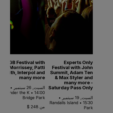
CBGB Festival with
Experts Only
Morrissey, Patti
Festival with John
Smith, Interpol and
Summit, Adam Ten
many more
& Max Styler and
many more -
Saturday Pass Only
السبت, 26 سبتمبر •
14:00 • Under the K
السبت, 19 سبتمبر •
Bridge Park
15:30 • Randalls Island
من 248 $
Park