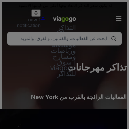
قد يكون سعر التذاكر المعاد بيعها أعلى من قيمتها الاسمية.
1 new
notification
التذاكر
- تذاكر
حفلات
موسيقية
ورياضات
ومسارح
| سوق
ذاكر مهرجانات
viagogo
للتذاكر
لفعاليات الرائجة بالقرب من New York