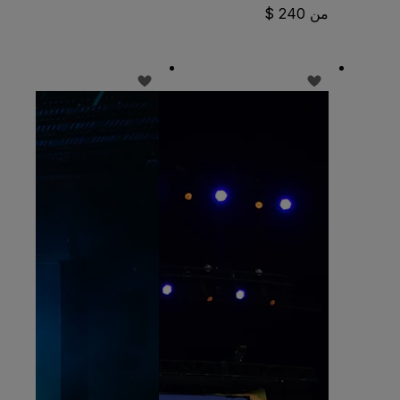
من 240 $