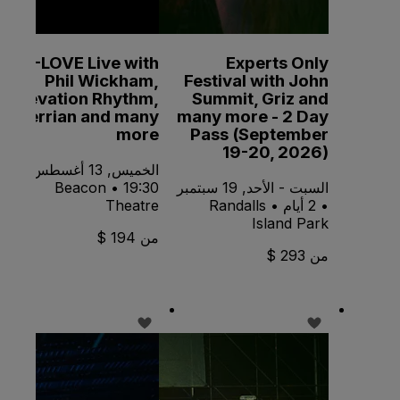
K-LOVE Live with
Experts Only
Phil Wickham,
Festival with John
Elevation Rhythm,
Summit, Griz and
Terrian and many
many more - 2 Day
more
Pass (September
19-20, 2026)
الخميس, 13 أغسطس •
السبت - الأحد, 19 سبتمبر
19:30 • Beacon
• 2 أيام • Randalls
Theatre
Island Park
من 194 $
من 293 $