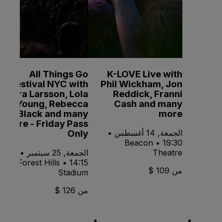
All Things Go
K-LOVE Live with
Festival NYC with
Phil Wickham, Jon
Zara Larsson, Lola
Reddick, Franni
Young, Rebecca
Cash and many
Black and many
more
more - Friday Pass
Only
الجمعة, 14 أغسطس •
19:30 • Beacon
Theatre
الجمعة, 25 سبتمبر •
14:15 • Forest Hills
من 109 $
Stadium
من 126 $