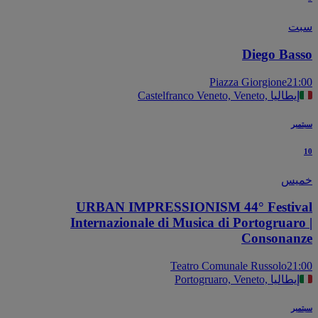
ت
Diego Bas
Piazza Giorgione
21
Castelfranco Veneto, Veneto, إيطاليا
بر
يس
URBAN IMPRESSIONISM 44° Festiv
Internazionale di Musica di Portogruaro
Consonan
Teatro Comunale Russolo
21
Portogruaro, Veneto, إيطاليا
بر