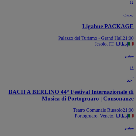
ت
Ligabue PACKA
Palazzo del Turismo - Grand Hall
21
Jesolo, IT, إيطاليا
بر
BACH A BERLINO 44° Festival Internazionale 
Musica di Portogruaro | Consonan
Teatro Comunale Russolo
21
Portogruaro, Veneto, إيطاليا
بر