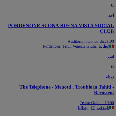
PORDENONE SUONA BUENA VISTA SOCI
CL
Auditorium Concordia
21
Pordenone, Friuli Venezia Giulia, إيطاليا
بر
اء
The Telephone - Menotti , Trouble in Tahiti
Bernste
Teatro Goldoni
19
البندقية, IT, إيطاليا