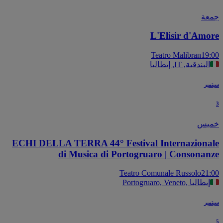
عة
L'Elisir d'Amo
Teatro Malibran
19
البندقية, IT, إيطاليا
بر
يس
ECHI DELLA TERRA 44° Festival Internaziona
di Musica di Portogruaro | Consonan
Teatro Comunale Russolo
21
Portogruaro, Veneto, إيطاليا
بر