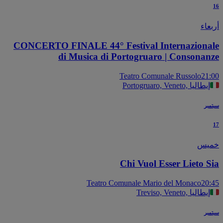
عاء
CONCERTO FINALE 44° Festival Internaziona
di Musica di Portogruaro | Consonan
Teatro Comunale Russolo
21
Portogruaro, Veneto, إيطاليا
بر
يس
Chi Vuol Esser Lieto S
Teatro Comunale Mario del Monaco
20
Treviso, Veneto, إيطاليا
بر