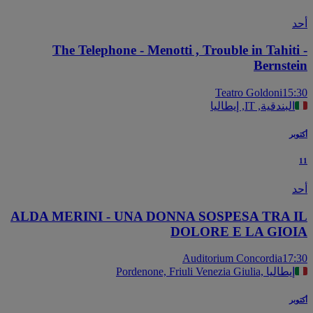
The Telephone - Menotti , Trouble in Tahiti
Bernste
Teatro Goldoni
15
البندقية, IT, إيطاليا
بر
ALDA MERINI - UNA DONNA SOSPESA TRA 
DOLORE E LA GIO
Auditorium Concordia
17
Pordenone, Friuli Venezia Giulia, إيطاليا
بر