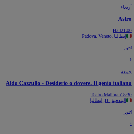
عاء
Ast
Hall
21
Padova, Veneto, إيطاليا
بر
عة
Aldo Cazzullo - Desiderio o dovere. Il genio itali
Teatro Malibran
18
البندقية, IT, إيطاليا
بر