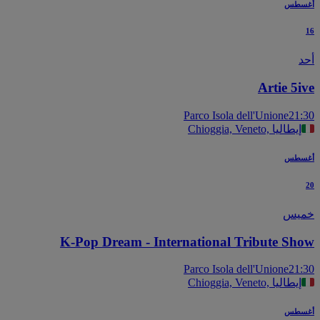
سطس
Artie 5
Parco Isola dell'Unione
21
Chioggia, Veneto, إيطاليا
سطس
يس
K-Pop Dream - International Tribute Sh
Parco Isola dell'Unione
21
Chioggia, Veneto, إيطاليا
سطس