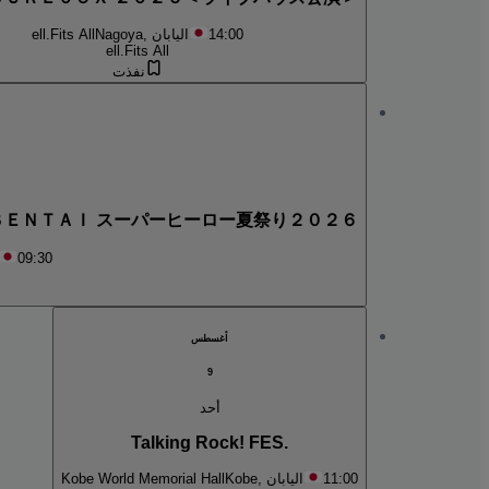
14:00
Nagoya, اليابان
ell.Fits All
ell.Fits All
نفذت
Ｒ ＳＥＮＴＡＩ スーパーヒーロー夏祭り２０２６
09:30
أغسطس
9
أحد
Talking Rock! FES.
11:00
Kobe, اليابان
Kobe World Memorial Hall