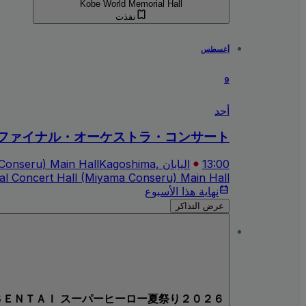
Kobe World Memorial Hall
نفذت
أغسطس
9
أحد
ファイナル・オーケストラ・コンサート
13:00
Kagoshima, اليابان
 Conseru) Main Hall
nal Concert Hall (Miyama Conseru) Main Hall
نهاية هذا الأسبوع
عرض التذاكر
Ｒ ＳＥＮＴＡＩ スーパーヒーロー夏祭り２０２６