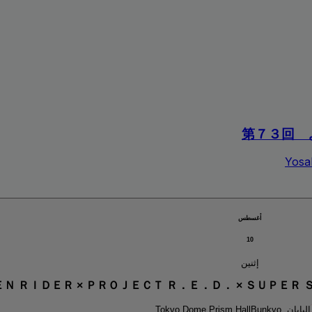
第７３回 
Yosa
أغسطس
10
إثنين
Ｎ ＲＩＤＥＲ × ＰＲＯＪＥＣＴ Ｒ．Ｅ．Ｄ． × ＳＵＰＥ
Bunkyo, اليابان
Tokyo Dome Prism Hall