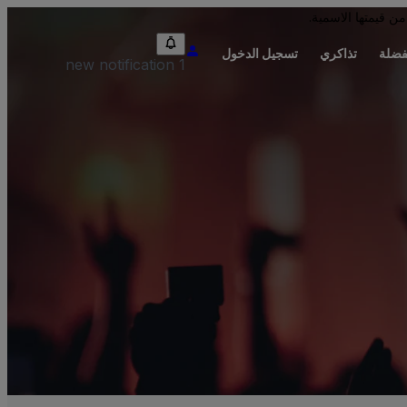
من قيمتها الاسمية.
فضلة
تذاكري
تسجيل الدخول
1 new notification