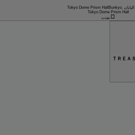
Bunkyo, اليابان
Tokyo Dome Prism Hall
Tokyo Dome Prism Hall
نفذت
ＴＲＥＡ