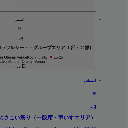
أغسطس
10
إثنين
パラソルシート・グループエリア １部・２部）
15:25
Kochi, اليابان
ri Otesuji Venue
akoi Matsuri Otesuji Venue
نفذت
أغسطس
10
إثنين
よさこい祭り（一般席・車いすエリア）