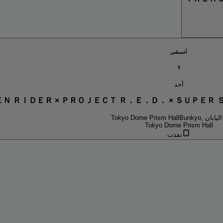
أغسطس
9
أحد
Ｎ ＲＩＤＥＲ × ＰＲＯＪＥＣＴ Ｒ．Ｅ．Ｄ． × ＳＵＰＥ
Bunkyo, اليابان
Tokyo Dome Prism Hall
Tokyo Dome Prism Hall
نفذت