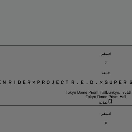
أغسطس
7
جمعة
Ｎ ＲＩＤＥＲ × ＰＲＯＪＥＣＴ Ｒ．Ｅ．Ｄ． × ＳＵＰＥ
Bunkyo, اليابان
Tokyo Dome Prism Hall
Tokyo Dome Prism Hall
نفذت
أغسطس
8