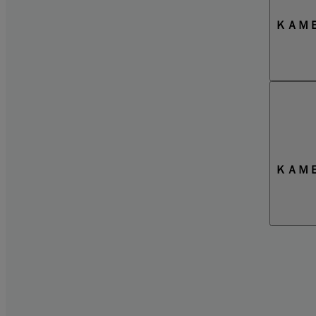
ＫＡＭＥ
ＫＡＭＥ