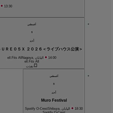
13:30
أغسطس
9
أحد
ＳＵＲＥ０５Ｘ ２０２６＜ライブハウス公演＞
14:00
Nagoya, اليابان
ell.Fits All
ell.Fits All
نفذت
أغسطس
9
أحد
Muro Festival
18:30
Shibuya, اليابان
Spotify O-Crest
Spotify O-Crest