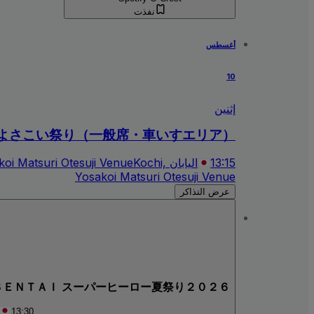
نفذت
أغسطس
10
إثنين
よさこい祭り（一般席・車いすエリア）
13:15
Kochi, اليابان
koi Matsuri Otesuji Venue
Yosakoi Matsuri Otesuji Venue
عرض التذاكر
Ｒ ＳＥＮＴＡＩ スーパーヒーロー夏祭り２０２６
13:30