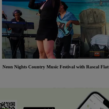
r
Neon Nights Country Music Festival with Rascal Flat
السبت, 08‏/08 