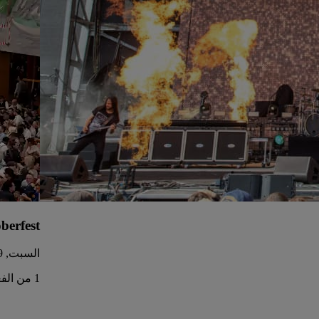
berfest
السبت, 19‏/09
1 من الفعاليات القريبة منك