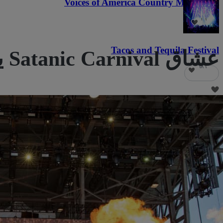
Voices of America Country Music Fest
٣٦
Tacos and Tequila Festival
عشاق Satanic Carnival يحبون أيضًا
٦٨٦