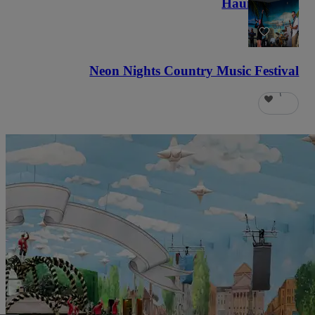
Haunted Fest
٥٨
Neon Nights Country Music Festival
٦