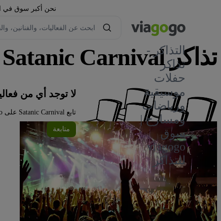
نحن أكبر سوق في العا
تذاكر Satanic Carnival
التذاكر -
تذاكر
حفلات
١
موسيقية
لا توجد أي من فعاليات Satanic Carnival في الو
ورياضات
تابع Satanic Carnival على viagogo للحصول على تحديثات الفعاليات واستكشف المزيد من الفعاليات أدناه.
ومسارح |
متابعة
سوق
viagogo
للتذاكر