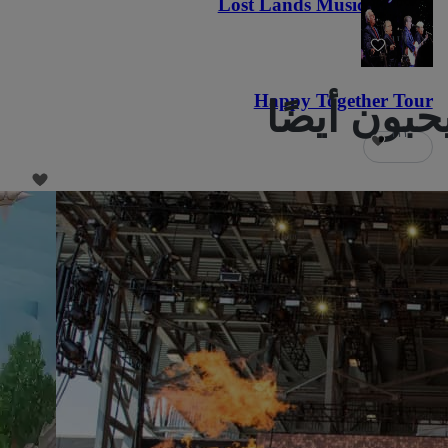
Lost Lands Music Festival
١٢١
Happy Together Tour
١١١