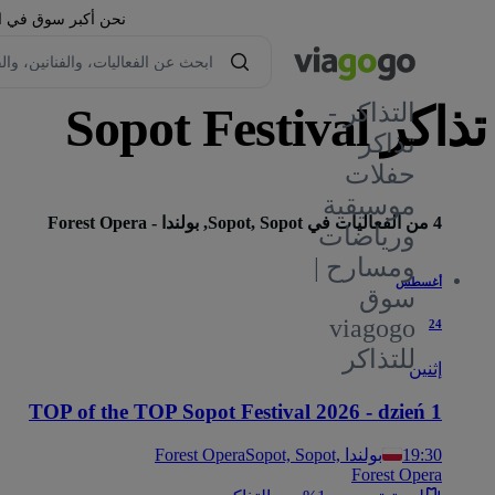
نحن أكبر سوق في العا
تذاكر Sopot Festival
التذاكر -
تذاكر
حفلات
٢
موسيقية
4 من الفعاليات في Sopot, Sopot, بولندا - Forest Opera
ورياضات
ومسارح |
أغسطس
سوق
viagogo
24
للتذاكر
إثنين
TOP of the TOP Sopot Festival 2026 - dzień 1
19:30
Sopot, Sopot, بولندا
Forest Opera
Forest Opera