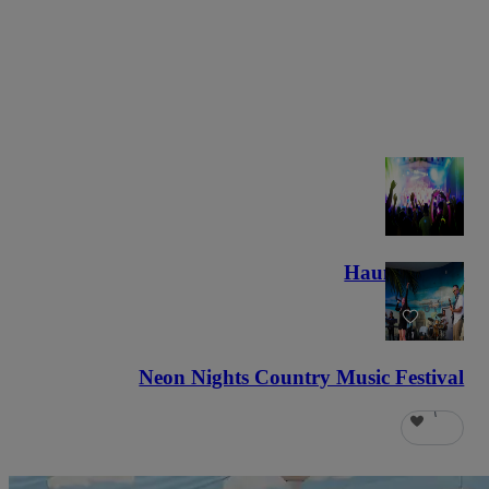
Haunted Fest
٥٩
Neon Nights Country Music Festival
٦