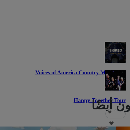
Voices of America Country Music Fest
٣٦
Happy Together Tour
١١١