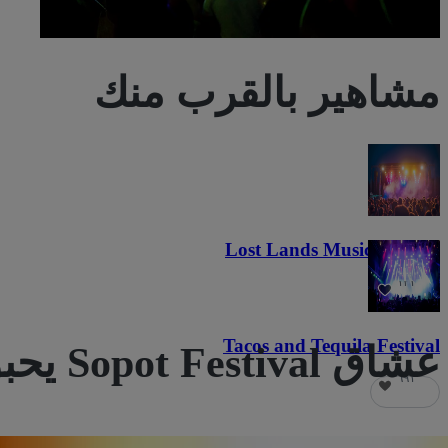
مشاهير بالقرب منك
Lost Lands Music Festival
١٢١
Tacos and Tequila Festival
عشاق Sopot Festival يحبون أيضًا
٦٩١