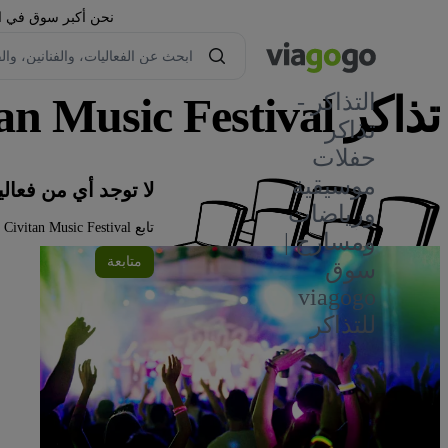
نحن أكبر سوق في العا
تذاكر Dalton Civitan Music Festival
التذاكر -
تذاكر
حفلات
موسيقية
لا توجد أي من فعاليات Dalton Civitan Music Festival في ا
ورياضات
تابع Dalton Civitan Music Festival على viagogo للحصول على تحديثات الفعاليات واستكشف المزيد من الفعاليات أدناه.
ومسارح |
متابعة
سوق
viagogo
للتذاكر