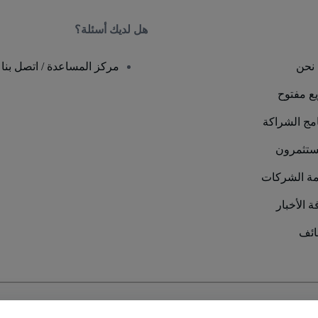
هل لديك أسئلة؟
نحن
مركز المساعدة / اتصل بنا
يع مفتوح
امج الشراكة
ستثمرون
ة الشركات
 الأخبار
ئف