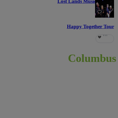
Lost Lands Music Festival
١٢١
Happy Together Tour
١١١
Colum