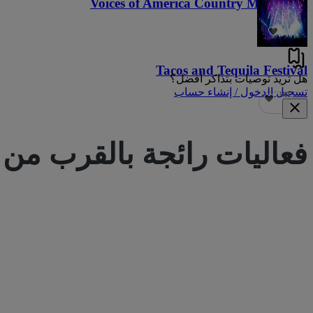
Voices of America Country Music Fest
٣٦
Tacos and Tequila Festival
هل تريد توصيات بتذاكر أفضل؟
تسجيل الدخول / إنشاء حساب
٦٨٩
فعاليات رائجة بالقرب من
bus