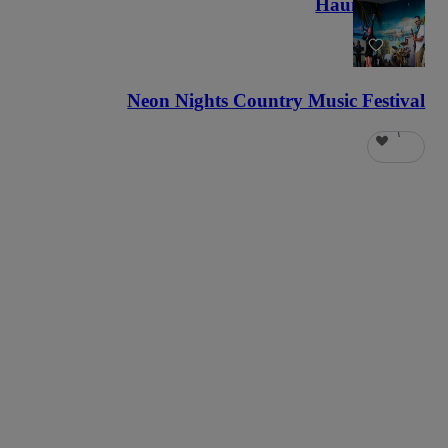
Haunted Fest
٥٨
Neon Nights Country Music Festival
٦