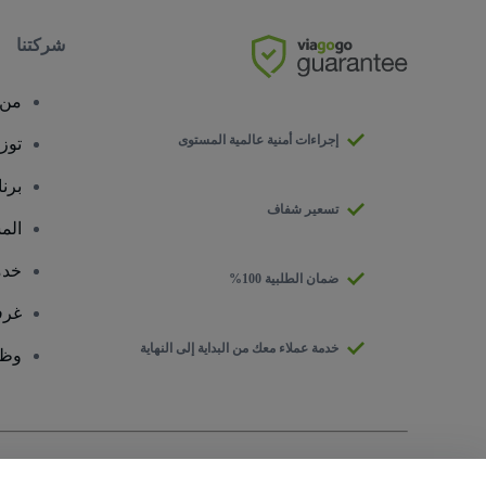
شركتنا
من 
إجراءات أمنية عالمية المستوى
توز
برن
تسعير شفاف
الم
خدم
ضمان الطلبية 100%
غرفة
خدمة عملاء معك من البداية إلى النهاية
وظا
حقوق النشر © شركة فياجوجو المحدودة 2026
تفاصيل الشركة