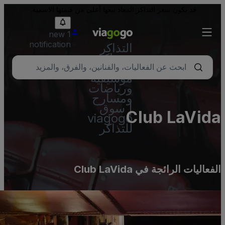
قد يكون سعر التذاكر المعاد بيعها أعلى من قيمتها الاسمية.
1 new
notification
التذاكر
- تذاكر
حفلات
موسيقية
ورياضات
ومسارح
| سوق
Club LaVid
viagogo
للتذاكر
لفعاليات الرائجة في Club LaVida