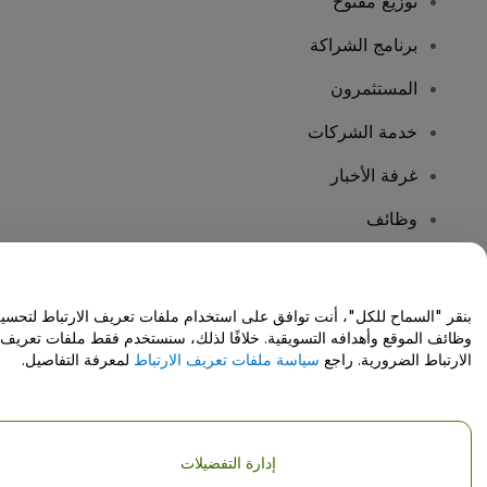
توزيع مفتوح
برنامج الشراكة
المستثمرون
خدمة الشركات
غرفة الأخبار
وظائف
هل لديك أسئلة؟
بنقر "السماح للكل"، أنت توافق على استخدام ملفات تعريف الارتباط لتحسي
وظائف الموقع وأهدافه التسويقية. خلافًا لذلك، سنستخدم فقط ملفات تعريف
مركز المساعدة / اتصل بنا
الارتباط الضرورية. راجع
سياسة ملفات تعريف الارتباط
لمعرفة التفاصيل.
إدارة التفضيلات
حقوق النشر © شركة فياجوجو المحدودة 2026
تفاصيل الشركة