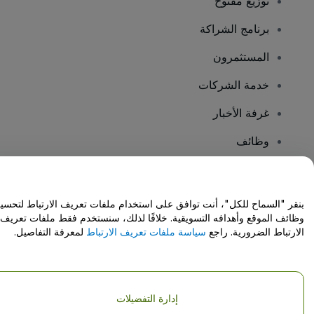
توزيع مفتوح
برنامج الشراكة
المستثمرون
خدمة الشركات
غرفة الأخبار
وظائف
هل لديك أسئلة؟
بنقر "السماح للكل"، أنت توافق على استخدام ملفات تعريف الارتباط لتحسي
وظائف الموقع وأهدافه التسويقية. خلافًا لذلك، سنستخدم فقط ملفات تعريف
مركز المساعدة / اتصل بنا
الارتباط الضرورية. راجع
سياسة ملفات تعريف الارتباط
لمعرفة التفاصيل.
إدارة التفضيلات
حقوق النشر © شركة فياجوجو المحدودة 2026
تفاصيل الشركة