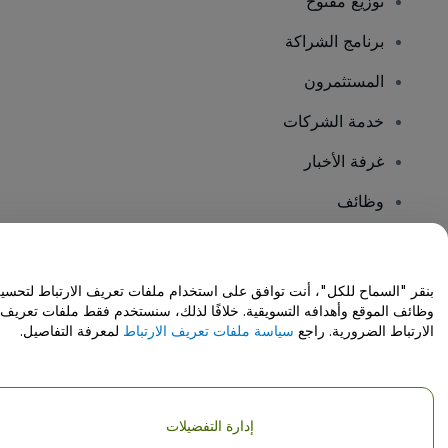
توزيع مفتوح
برنامج الشراكة
المستثمرون
خدمة الشركات
غرفة الأخبار
وظائف
هل لديك أسئلة؟
بنقر "السماح للكل"، أنت توافق على استخدام ملفات تعريف الارتباط لتحسي
وظائف الموقع وأهدافه التسويقية. خلافًا لذلك، سنستخدم فقط ملفات تعريف
مركز المساعدة / اتصل بنا
الارتباط الضرورية. راجع
سياسة ملفات تعريف الارتباط
لمعرفة التفاصيل.
إدارة التفضيلات
حقوق النشر © شركة فياجوجو المحدودة 2026
تفاصيل الشركة