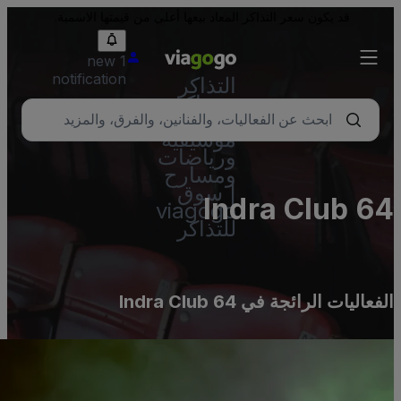
قد يكون سعر التذاكر المعاد بيعها أعلى من قيمتها الاسمية.
1 new
notification
التذاكر
- تذاكر
حفلات
موسيقية
ورياضات
ومسارح
| سوق
Indra Club 6
viagogo
للتذاكر
لفعاليات الرائجة في Indra Club 64