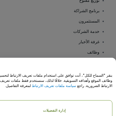
توزيع مفتوح
برنامج الشراكة
المستثمرون
خدمة الشركات
غرفة الأخبار
وظائف
هل لديك أسئلة؟
بنقر "السماح للكل"، أنت توافق على استخدام ملفات تعريف الارتباط لتحسي
وظائف الموقع وأهدافه التسويقية. خلافًا لذلك، سنستخدم فقط ملفات تعريف
مركز المساعدة / اتصل بنا
الارتباط الضرورية. راجع
سياسة ملفات تعريف الارتباط
لمعرفة التفاصيل.
إدارة التفضيلات
حقوق النشر © شركة فياجوجو المحدودة 2026
تفاصيل الشركة