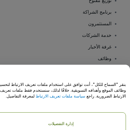
توزيع مفتوح
برنامج الشراكة
المستثمرون
خدمة الشركات
غرفة الأخبار
وظائف
هل لديك أسئلة؟
بنقر "السماح للكل"، أنت توافق على استخدام ملفات تعريف الارتباط لتحسي
وظائف الموقع وأهدافه التسويقية. خلافًا لذلك، سنستخدم فقط ملفات تعريف
مركز المساعدة / اتصل بنا
الارتباط الضرورية. راجع
سياسة ملفات تعريف الارتباط
لمعرفة التفاصيل.
إدارة التفضيلات
حقوق النشر © شركة فياجوجو المحدودة 2026
تفاصيل الشركة