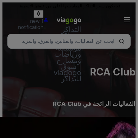
قد يكون سعر التذاكر المعاد بيعها أعلى من قيمتها الاسمية.
1 new
notification
التذاكر
- تذاكر
حفلات
موسيقية
ورياضات
ومسارح
| سوق
RCA Clu
viagogo
للتذاكر
لفعاليات الرائجة في RCA Club