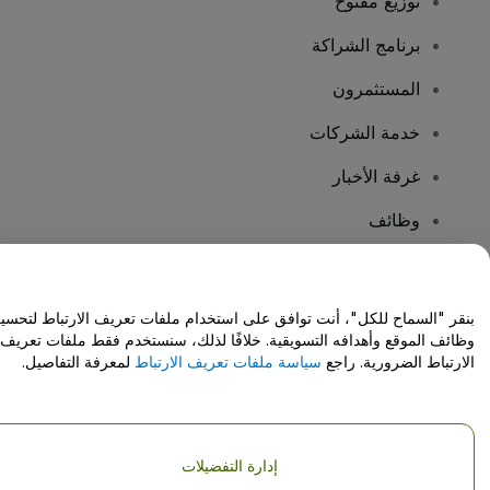
توزيع مفتوح
برنامج الشراكة
المستثمرون
خدمة الشركات
غرفة الأخبار
وظائف
هل لديك أسئلة؟
بنقر "السماح للكل"، أنت توافق على استخدام ملفات تعريف الارتباط لتحسي
وظائف الموقع وأهدافه التسويقية. خلافًا لذلك، سنستخدم فقط ملفات تعريف
مركز المساعدة / اتصل بنا
الارتباط الضرورية. راجع
سياسة ملفات تعريف الارتباط
لمعرفة التفاصيل.
إدارة التفضيلات
حقوق النشر © شركة فياجوجو المحدودة 2026
تفاصيل الشركة