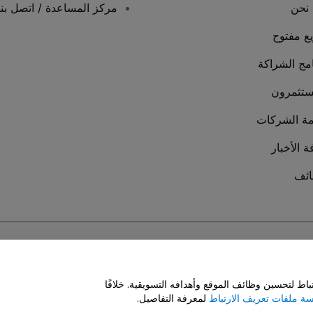
نحن
مركز المساعدة / اتصل بنا
يع مفتوح
امج الشراكة
ستثمرون
ة الشركات
ة الأخبار
ئف
سة ملفات تعريف الارتباط
و
سياسة خصوصية الجوال
ط لتحسين وظائف الموقع وأهدافه التسويقية. خلافًا
ة ملفات تعريف الارتباط
لمعرفة التفاصيل.