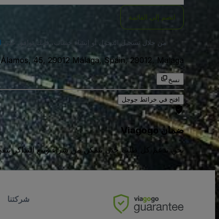
انضم إلى القائمة
من خلال تسجيل الدخول أو إنشاء حساب، فإنك توافق على
ا
C. Álamos, 45, 29012 Málaga, Spain, 29012, Malaga, اسبان
نسخ
افتح في خرائط جوجل
ضمان Viagogo
نحن ندعم كل طلب حتى تتمكن من شراء وبيع التذاكر بثقة كامل
شركتنا