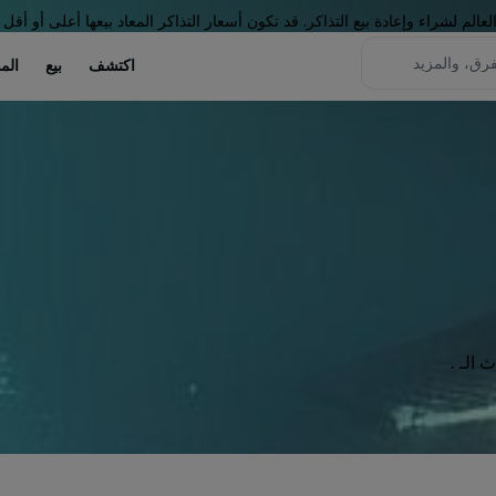
لم لشراء وإعادة بيع التذاكر. قد تكون أسعار التذاكر المعاد بيعها أعلى أو أقل 
اكتشف
بيع
الم
الـ .