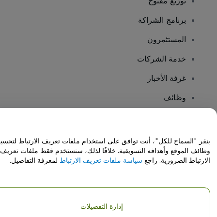
توزيع مفتوح
برنامج الشراكة
المستثمرون
خدمة الشركات
غرفة الأخبار
وظائف
هل لديك أسئلة؟
بنقر "السماح للكل"، أنت توافق على استخدام ملفات تعريف الارتباط لتحسي
وظائف الموقع وأهدافه التسويقية. خلافًا لذلك، سنستخدم فقط ملفات تعريف
مركز المساعدة / اتصل بنا
الارتباط الضرورية. راجع
سياسة ملفات تعريف الارتباط
لمعرفة التفاصيل.
إدارة التفضيلات
حقوق النشر © شركة فياجوجو المحدودة 2026
تفاصيل الشركة