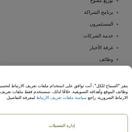
توزيع مفتوح
برنامج الشراكة
المستثمرون
خدمة الشركات
غرفة الأخبار
وظائف
هل لديك أسئلة؟
بنقر "السماح للكل"، أنت توافق على استخدام ملفات تعريف الارتباط لتحسي
وظائف الموقع وأهدافه التسويقية. خلافًا لذلك، سنستخدم فقط ملفات تعريف
مركز المساعدة / اتصل بنا
الارتباط الضرورية. راجع
سياسة ملفات تعريف الارتباط
لمعرفة التفاصيل.
إدارة التفضيلات
حقوق النشر © شركة فياجوجو المحدودة 2026
تفاصيل الشركة