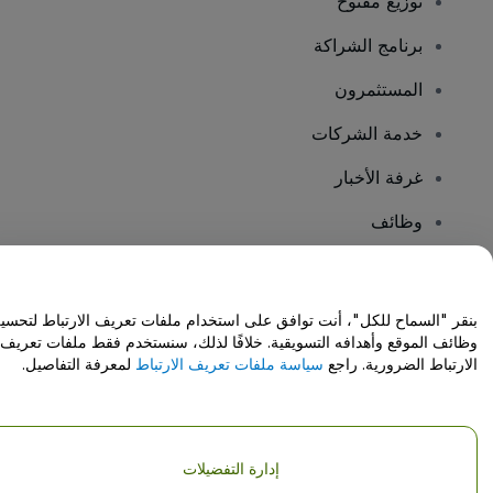
توزيع مفتوح
برنامج الشراكة
المستثمرون
خدمة الشركات
غرفة الأخبار
وظائف
هل لديك أسئلة؟
بنقر "السماح للكل"، أنت توافق على استخدام ملفات تعريف الارتباط لتحسي
وظائف الموقع وأهدافه التسويقية. خلافًا لذلك، سنستخدم فقط ملفات تعريف
مركز المساعدة / اتصل بنا
الارتباط الضرورية. راجع
سياسة ملفات تعريف الارتباط
لمعرفة التفاصيل.
إدارة التفضيلات
حقوق النشر © شركة فياجوجو المحدودة 2026
تفاصيل الشركة