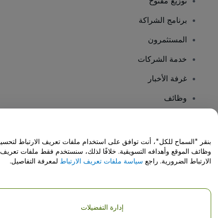
توزيع مفتوح
برنامج الشراكة
المستثمرون
خدمة الشركات
غرفة الأخبار
وظائف
هل لديك أسئلة؟
بنقر "السماح للكل"، أنت توافق على استخدام ملفات تعريف الارتباط لتحسي
وظائف الموقع وأهدافه التسويقية. خلافًا لذلك، سنستخدم فقط ملفات تعريف
مركز المساعدة / اتصل بنا
الارتباط الضرورية. راجع
سياسة ملفات تعريف الارتباط
لمعرفة التفاصيل.
إدارة التفضيلات
حقوق النشر © شركة فياجوجو المحدودة 2026
تفاصيل الشركة