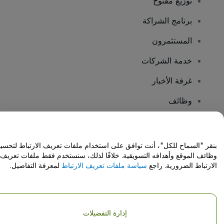
توزيع مفتوح
برنامج الشراكة
المستثمرون
خدمة الشركات
غرفة الأخبار
وظائف
هل لديك أسئلة؟
بنقر "السماح للكل"، أنت توافق على استخدام ملفات تعريف الارتباط لتحسي
وظائف الموقع وأهدافه التسويقية. خلافًا لذلك، سنستخدم فقط ملفات تعريف
مركز المساعدة / اتصل بنا
الارتباط الضرورية. راجع
سياسة ملفات تعريف الارتباط
لمعرفة التفاصيل.
إدارة التفضيلات
حقوق النشر © شركة فياجوجو المحدودة 2026
تفاصيل الشركة