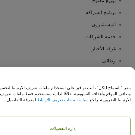
توزيع مفتوح
برنامج الشراكة
المستثمرون
خدمة الشركات
غرفة الأخبار
وظائف
هل لديك أسئلة؟
بنقر "السماح للكل"، أنت توافق على استخدام ملفات تعريف الارتباط لتحسي
وظائف الموقع وأهدافه التسويقية. خلافًا لذلك، سنستخدم فقط ملفات تعريف
مركز المساعدة / اتصل بنا
الارتباط الضرورية. راجع
سياسة ملفات تعريف الارتباط
لمعرفة التفاصيل.
إدارة التفضيلات
حقوق النشر © شركة فياجوجو المحدودة 2026
تفاصيل الشركة