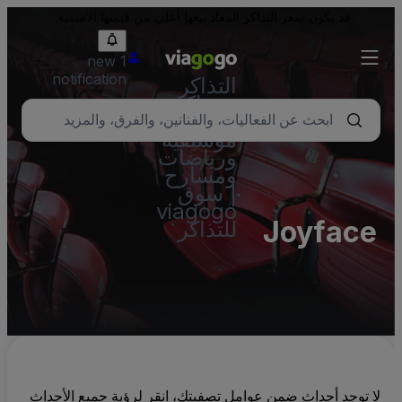
قد يكون سعر التذاكر المعاد بيعها أعلى من قيمتها الاسمية.
1 new
notification
التذاكر
- تذاكر
حفلات
موسيقية
ورياضات
ومسارح
| سوق
viagogo
Joyface
للتذاكر
لا توجد أحداث ضمن عوامل تصفيتك، انقر لرؤية جميع الأحداث