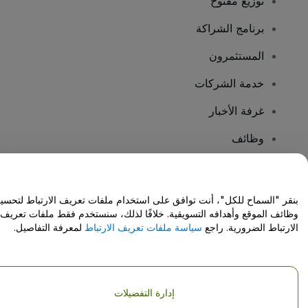
توزيع مفتوح
برنامج الشراكة
المستثمرون
خدمة الشركات
غرفة الأخبار
وظائف
هل لديك أسئلة؟
بنقر "السماح للكل"، أنت توافق على استخدام ملفات تعريف الارتباط لتحسي
وظائف الموقع وأهدافه التسويقية. خلافًا لذلك، سنستخدم فقط ملفات تعريف
مركز المساعدة / اتصل بنا
الارتباط الضرورية. راجع
سياسة ملفات تعريف الارتباط
لمعرفة التفاصيل.
إدارة التفضيلات
حقوق النشر © شركة فياجوجو المحدودة 2026
تفاصيل الشركة