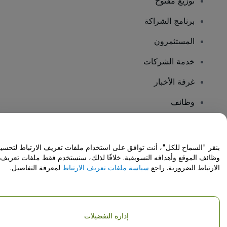
توزيع مفتوح
برنامج الشراكة
المستثمرون
خدمة الشركات
غرفة الأخبار
وظائف
هل لديك أسئلة؟
بنقر "السماح للكل"، أنت توافق على استخدام ملفات تعريف الارتباط لتحسي
وظائف الموقع وأهدافه التسويقية. خلافًا لذلك، سنستخدم فقط ملفات تعريف
مركز المساعدة / اتصل بنا
الارتباط الضرورية. راجع
سياسة ملفات تعريف الارتباط
لمعرفة التفاصيل.
إدارة التفضيلات
حقوق النشر © شركة فياجوجو المحدودة 2026
تفاصيل الشركة