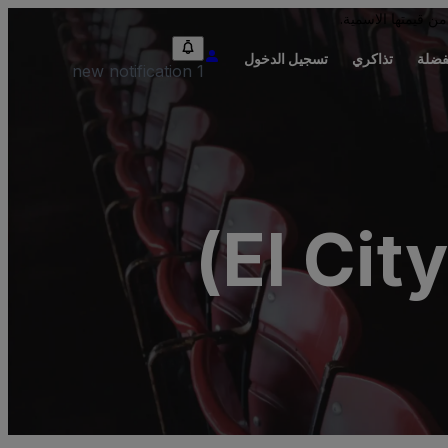
من قيمتها الاسمية.
فضلة
تذاكري
تسجيل الدخول
1 new notification
El Cit